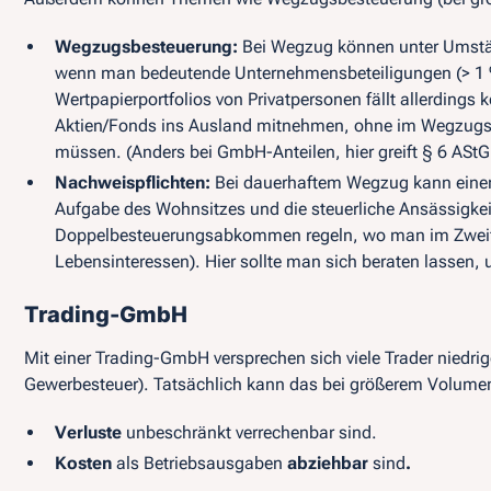
Wegzugsbesteuerung:
Bei Wegzug können unter Umstän
wenn man bedeutende Unternehmensbeteiligungen (> 1 % 
Wertpapierportfolios von Privatpersonen fällt allerdings
k
Aktien/Fonds ins Ausland mitnehmen, ohne im Wegzugsz
müssen. (Anders bei GmbH-Anteilen, hier greift § 6 AStG
Nachweispflichten:
Bei dauerhaftem Wegzug kann einen
Aufgabe des Wohnsitzes und die steuerliche Ansässigke
Doppelbesteuerungsabkommen regeln, wo man im Zweifel 
Lebensinteressen). Hier sollte man sich beraten lassen
Trading-GmbH
Mit einer Trading-GmbH versprechen sich viele Trader niedrig
Gewerbesteuer). Tatsächlich kann das bei größerem Volumen 
Verluste
unbeschränkt verrechenbar sind.
Kosten
als Betriebsausgaben
abziehbar
sind
.