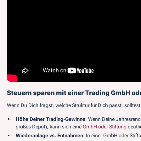
Steuern sparen mit einer Trading GmbH ode
Wenn Du Dich fragst, welche Struktur für Dich passt, sollte
Höhe Deiner Trading-Gewinne
: Wenn Deine Jahresrendi
großes Depot), kann sich eine
GmbH oder Stiftung
deutli
Wiederanlage vs. Entnahmen
: In einer GmbH oder Stif