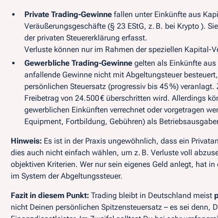
Private Trading-Gewinne
fallen unter Einkünfte aus Kap
Veräußerungsgeschäfte (§ 23 EStG, z. B. bei Krypto ). 
der privaten Steuererklärung erfasst.
Verluste können nur im Rahmen der speziellen Kapital-Ve
Gewerbliche Trading-Gewinne
gelten als Einkünfte aus
anfallende Gewinne
nicht
mit Abgeltungsteuer besteuer
persönlichen Steuersatz
(progressiv bis 45 %) veranlagt.
Freibetrag von 24.500 € überschritten wird. Allerdings 
gewerblichen Einkünften verrechnet oder vorgetragen werd
Equipment, Fortbildung, Gebühren) als Betriebsausgabe
Hinweis:
Es ist in der Praxis
ungewöhnlich
, dass ein Privata
dies auch nicht einfach wählen, um z. B. Verluste voll abz
objektiven Kriterien. Wer nur sein eigenes Geld anlegt, hat i
im System der Abgeltungssteuer.
Fazit in diesem Punkt:
Trading bleibt in Deutschland meist
p
nicht Deinen persönlichen Spitzensteuersatz – es sei denn, 