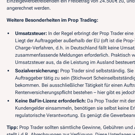
Einzelgewerbetreibenden ein Freibetrag von 24.500 € zu, un
angerechnet werden.
Weitere Besonderheiten im Prop Trading:
Umsatzsteuer:
In der Regel erbringt der Prop Trader ei
Liegt der Auftraggeber außerhalb der EU (oft ist die Prop
Charge-Verfahren, d.h. in Deutschland fällt keine Umsatz
zusammenfassende Meldungen erforderlich. Praktisch we
Umsatzsteuer aus, da die Leistung im Ausland besteuer
Sozialversicherung:
Prop Trader sind selbstständig. Sie 
Auftraggeber tätig zu sein (Stichwort
Scheinselbstständi
bekommen. Bei ausschließlicher Tätigkeit für einen Auf
Rentenversicherungspflicht bestehen – hier gibt es jedoc
Keine BaFin-Lizenz erforderlich:
Da Prop Trader mit de
Kundengelder einsammeln
, benötigen sie selbst keine E
regulatorische Verantwortung. Es genügt die Gewerbea
Tipp:
Prop Trader sollten sämtliche Gewinne, Gebühren und
stellt i.d.R. Abrechnungen zur Verfügung. Diese Unterlagen w