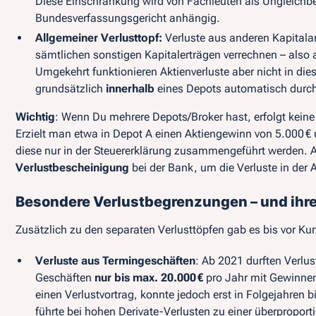
Diese Einschränkung wird von Fachleuten als Ungleichbeh
Bundesverfassungsgericht anhängig.
Allgemeiner Verlusttopf:
Verluste aus anderen Kapitalan
sämtlichen
sonstigen Kapitalerträgen verrechnen – also
Umgekehrt funktionieren Aktienverluste aber
nicht
in die
grundsätzlich
innerhalb
eines Depots automatisch durc
Wichtig
: Wenn Du mehrere Depots/Broker hast, erfolgt
keine
Erzielt man etwa in Depot A einen Aktiengewinn von 5.000 € 
diese nur in der Steuererklärung zusammengeführt werden. A
Verlustbescheinigung
bei der Bank, um die Verluste in der
Besondere Verlustbegrenzungen – und ihr
Zusätzlich zu den separaten Verlusttöpfen gab es bis vor Kur
Verluste aus Termingeschäften
: Ab 2021 durften Verlu
Geschäften
nur bis max. 20.000 €
pro Jahr mit Gewinnen 
einen Verlustvortrag, konnte jedoch erst in Folgejahren 
führte bei hohen Derivate-Verlusten zu einer überproport