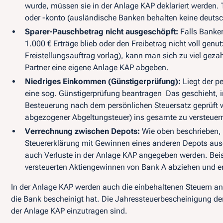
wurde,
müssen
sie in der Anlage KAP deklariert werden.
oder -konto (ausländische Banken behalten keine deutsc
Sparer-Pauschbetrag nicht ausgeschöpft:
Falls Banken
1.000 € Erträge blieb oder den Freibetrag nicht voll genutz
Freistellungsauftrag vorlag), kann man sich zu viel gez
Partner eine eigene Anlage KAP abgeben.
Niedriges Einkommen (Günstigerprüfung):
Liegt der p
eine sog. Günstigerprüfung beantragen Das geschieht, 
Besteuerung nach dem
persönlichen Steuersatz
geprüft w
abgezogener Abgeltungsteuer) ins gesamte zu versteu
Verrechnung zwischen Depots:
Wie oben beschrieben, 
Steuererklärung mit Gewinnen eines anderen Depots au
auch Verluste in der Anlage KAP angegeben werden. Bei
versteuerten Aktiengewinnen von Bank A abziehen und erh
In der Anlage KAP werden auch die einbehaltenen Steuern ang
die Bank bescheinigt hat. Die Jahressteuerbescheinigung der
der Anlage KAP einzutragen sind.