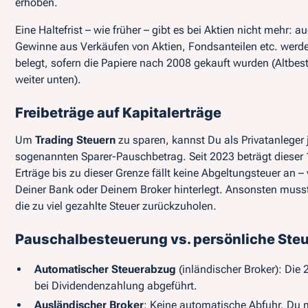
erhoben.
Eine Haltefrist – wie früher – gibt es bei Aktien nicht mehr:
au
Gewinne aus Verkäufen von Aktien, Fondsanteilen etc. werd
belegt, sofern die Papiere nach 2008 gekauft wurden (Altbes
weiter unten).
Freibeträge auf Kapitalerträge
Um
Trading Steuern
zu sparen, kannst Du als Privatanleger
sogenannten Sparer-Pauschbetrag. Seit 2023 beträgt dieser 1
Erträge bis zu dieser Grenze fällt keine Abgeltungsteuer an –
Deiner Bank oder Deinem Broker hinterlegt. Ansonsten muss
die zu viel gezahlte Steuer zurückzuholen.
Pauschalbesteuerung vs. persönliche Ste
Automatischer Steuerabzug
(inländischer Broker): Die
bei Dividendenzahlung abgeführt.
Ausländischer Broker
: Keine automatische Abfuhr, Du 