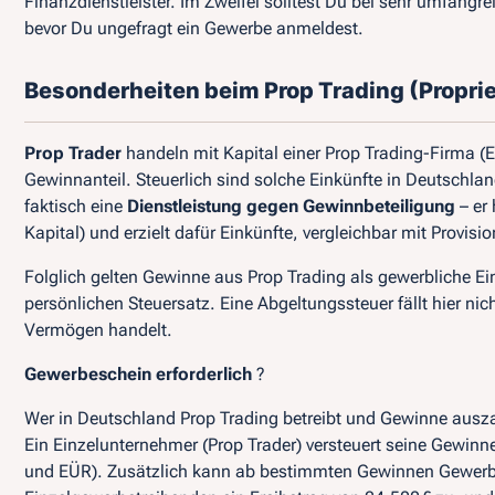
Finanzdienstleister. Im Zweifel solltest Du bei sehr umfangre
bevor Du ungefragt ein Gewerbe anmeldest.
Besonderheiten beim Prop Trading (Proprie
Prop Trader
handeln mit Kapital einer Prop Trading-Firma (
Gewinnanteil. Steuerlich sind solche Einkünfte in Deutschlan
faktisch eine
Dienstleistung gegen Gewinnbeteiligung
– er
Kapital) und erzielt dafür Einkünfte, vergleichbar mit Provisi
Folglich gelten Gewinne aus Prop Trading als gewerbliche E
persönlichen Steuersatz. Eine Abgeltungssteuer fällt hier ni
Vermögen handelt.
Gewerbeschein erforderlich
?
Wer in Deutschland Prop Trading betreibt und Gewinne ausz
Ein Einzelunternehmer (Prop Trader) versteuert seine Gewi
und EÜR). Zusätzlich kann ab bestimmten Gewinnen Gewerbes