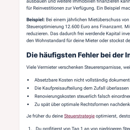
ausbauen und weitere Immobilien finanzieren kanns
für Reinvestitionen zur Verfügung. Ein Beispiel mac
Beispiel:
Bei einem jährlichen Mietüberschuss vo
Steueroptimierung 12.600 Euro ans Finanzamt. Mi
reduzieren. Das dadurch frei werdende Kapital inves
den Wohnstandard für deine Mieter oder stockst de
Die häufigsten Fehler bei der
Viele Vermieter verschenken Steuerersparnisse, weil
Absetzbare Kosten nicht vollständig dokument
Die Kaufpreisaufteilung dem Zufall überlassen
Renovierungskosten steuerlich falsch einordne
Zu spät über optimale Rechtsformen nachden
Je früher du deine
Steuerstrategie
optimierst, desto 
Du profitierst von Tag 1 an von niedrigeren S