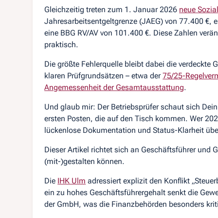
Gleichzeitig treten zum 1. Januar 2026
neue Sozia
Jahresarbeitsentgeltgrenze (JAEG) von 77.400 €,
eine BBG RV/AV von 101.400 €. Diese Zahlen verän
praktisch.
Die größte Fehlerquelle bleibt dabei die verdeckt
klaren Prüfgrundsätzen – etwa der
75/25-Regelver
Angemessenheit der Gesamtausstattung
.
Und glaub mir: Der Betriebsprüfer schaut sich Dein 
ersten Posten, die auf den Tisch kommen. Wer 2026
lückenlose Dokumentation und Status-Klarheit übe
Dieser Artikel richtet sich an Geschäftsführer und 
(mit-)gestalten können.
Die
IHK Ulm
adressiert explizit den Konflikt „Steu
ein zu hohes Geschäftsführergehalt senkt die Ge
der GmbH, was die Finanzbehörden besonders kriti