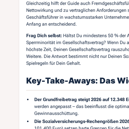
Gleichzeitig hilft der Guide auch Fremdgeschäftsfü
Nettowirkung und zu vertraglichen Anforderungen s
Geschäftsführer in wachstumsstarken Unternehmen 
Anfang an entscheidend.
Frag Dich selbst:
Hältst Du mindestens 50 % der 
Sperrminorität im Gesellschaftsvertrag? Wenn Du au
höchste Zeit, Deinen Gesellschaftsvertrag rauszuh
Weitere. Die Antwort bestimmt nicht nur Deinen So
Spielregeln für Dein Gehalt.
Key-Take-Aways: Das Wic
Der Grundfreibetrag steigt 2026 auf 12.348 
werden angepasst – das beeinflusst die optima
Gewinnausschüttung.
Die Sozialversicherungs‑Rechengrößen 202
101.400 Euro) setzen harte Grenzen für die Ne